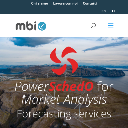
Chi siamo
Lavora con noi
Contatti
EN
IT
Power
SchedO
for
Market Analysis
Forecasting services