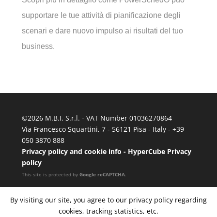
supportare le tue attività di pianificazione degli
scenari e dare nuovo impulso ai risultati del tuo
business.
©
2026 M.B.I. S.r.l. - VAT Number 01036270864
Via Francesco Squartini, 7 - 56121 Pisa - Italy - +39
050 3870 888
Privacy policy and cookie info
-
HyperCube Privacy
policy
This site is protected by
Google reCAPTCHA
.
By visiting our site, you agree to our privacy policy regarding
cookies, tracking statistics, etc.
Chi siamo
Lavora con noi
Contatti