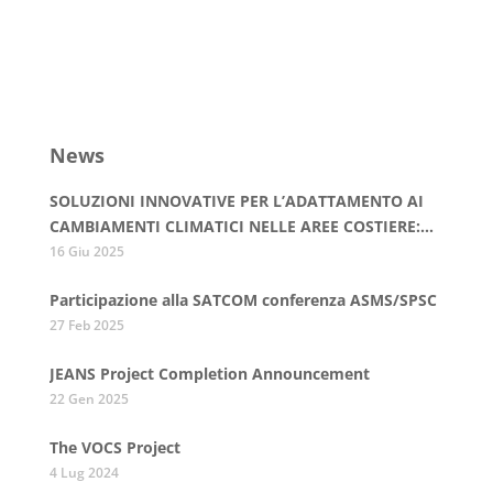
News
SOLUZIONI INNOVATIVE PER L’ADATTAMENTO AI
CAMBIAMENTI CLIMATICI NELLE AREE COSTIERE:
QUANDO STRUMENTI VERDI E DIGITALI
16 Giu 2025
INCONTRANO I LIVING LAB”
Participazione alla SATCOM conferenza ASMS/SPSC
27 Feb 2025
JEANS Project Completion Announcement
22 Gen 2025
The VOCS Project
4 Lug 2024